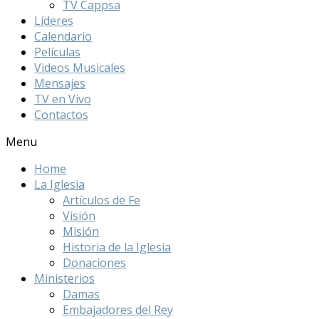
TV Cappsa
Líderes
Calendario
Películas
Videos Musicales
Mensajes
TV en Vivo
Contactos
Menu
Home
La Iglesia
Artículos de Fe
Visión
Misión
Historia de la Iglesia
Donaciones
Ministerios
Damas
Embajadores del Rey