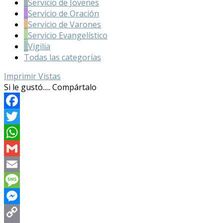
Servicio de Jovenes
Servicio de Oración
Servicio de Varones
Servicio Evangelístico
Vigilia
Todas las categorías
Imprimir
Vistas
Si le gustó..... Compártalo
Facebook
Twitter
WhatsApp
Gmail
Email
Message
Messenger