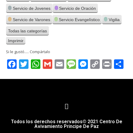
Servicio de Jovenes
Servicio de Oración
Servicio de Varones
Servicio Evangelístico
Vigilia
Todas las categorías
Imprimir
Vistas
Si le gustó..... Compártalo
Facebook
Twitter
WhatsApp
Gmail
Email
Message
Messenge
Copy
Print
C
Link
Todos los derechos reservados© 2021 Centro De
Avivamiento Principe De Paz