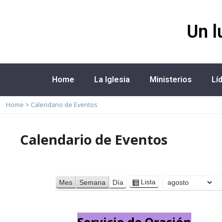
Un l
Home
La Iglesia
Ministerios
Lí
Home
>
Calendario de Eventos
Calendario de Eventos
Lista
Mes
Semana
Día
Ver
Mes
Día
Año
como
Servicio de Oración