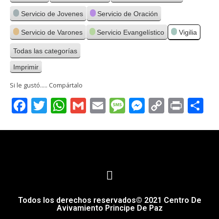
Servicio de Jovenes
Servicio de Oración
Servicio de Varones
Servicio Evangelístico
Vigilia
Todas las categorías
Imprimir
Vistas
Si le gustó..... Compártalo
Facebook
Twitter
WhatsApp
Gmail
Email
Message
Messenge
Copy
Print
C
Link
Todos los derechos reservados© 2021 Centro De
Avivamiento Principe De Paz