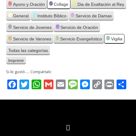
Categorías
Ayuno y Oración
Collage
Dia de Exaltación al Rey
General
Instituto Bíblico
Servicio de Damas
Servicio de Jovenes
Servicio de Oración
Servicio de Varones
Servicio Evangelístico
Vigilia
Todas las categorías
Imprimir
Vistas
Si le gustó..... Compártalo
Facebook
Twitter
WhatsApp
Gmail
Email
Message
Messenge
Copy
Print
C
Link