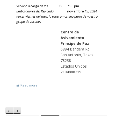
Servicio a cargo de los
7:30 pm
Embajadores del Rey cada
noviembre 15, 2024
tercer viernes del mes, lo esperamos sea parte de nuestro
grupo de varones
Centro de
Avivamiento
Principe de Paz
6894 Bandera Rd
San Antonio
,
Texas
78238
Estados Unidos
2104888219
Read more
Anterior
Siguiente