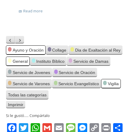
Read more
Anterior
Siguiente
Categorías
Ayuno y Oración
Collage
Dia de Exaltación al Rey
General
Instituto Bíblico
Servicio de Damas
Servicio de Jovenes
Servicio de Oración
Servicio de Varones
Servicio Evangelístico
Vigilia
Todas las categorías
Imprimir
Vistas
Si le gustó..... Compártalo
Facebook
Twitter
WhatsApp
Gmail
Email
Message
Messenge
Copy
Print
C