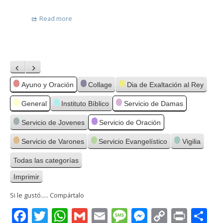
Read more
Anterior
Siguiente
Categorías
Ayuno y Oración
Collage
Dia de Exaltación al Rey
General
Instituto Bíblico
Servicio de Damas
Servicio de Jovenes
Servicio de Oración
Servicio de Varones
Servicio Evangelístico
Vigilia
Todas las categorías
Imprimir
Vistas
Si le gustó..... Compártalo
Facebook
Twitter
WhatsApp
Gmail
Email
Message
Messenge
Copy
Print
C