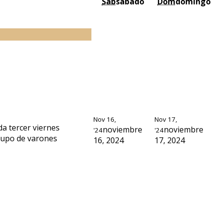
Sáb
sábado
Dom
domingo
Nov 16,
Nov 17,
da tercer viernes
noviembre
noviembre
'24
'24
rupo de varones
16, 2024
17, 2024