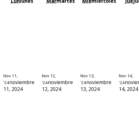
Lun
lunes
Mar
martes
Mié
miércoles
Jue
ju
Nov 11,
Nov 12,
Nov 13,
Nov 14,
noviembre
noviembre
noviembre
novie
'24
'24
'24
'24
11, 2024
12, 2024
13, 2024
14, 2024