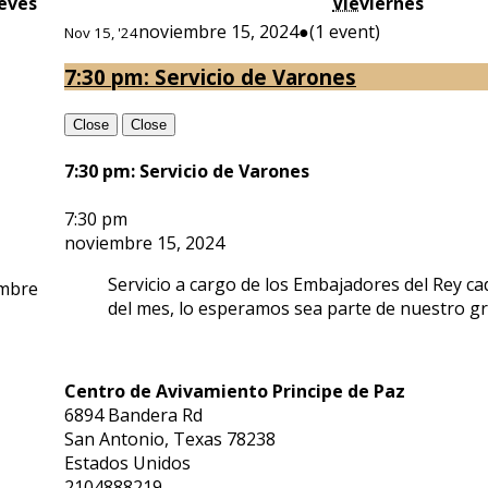
eves
Vie
viernes
noviembre 15, 2024
●
(1 event)
Nov 15, '24
7:30 pm: Servicio de Varones
Close
Close
7:30 pm: Servicio de Varones
7:30 pm
noviembre 15, 2024
Servicio a cargo de los Embajadores del Rey ca
mbre
del mes, lo esperamos sea parte de nuestro g
Centro de Avivamiento Principe de Paz
6894 Bandera Rd
San Antonio
,
Texas
78238
Estados Unidos
2104888219