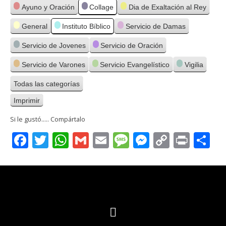
Categorías
Ayuno y Oración
Collage
Dia de Exaltación al Rey
General
Instituto Bíblico
Servicio de Damas
Servicio de Jovenes
Servicio de Oración
Servicio de Varones
Servicio Evangelístico
Vigilia
Todas las categorías
Imprimir
Vistas
Si le gustó..... Compártalo
Facebook
Twitter
WhatsApp
Gmail
Email
Message
Messenge
Copy
Print
C
Link