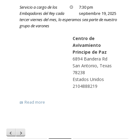
Servicio a cargo de los
7:30 pm
Embajadores del Rey cada
septiembre 19, 2025
tercer viernes del mes, lo esperamos sea parte de nuestro
grupo de varones
Centro de
Avivamiento
Principe de Paz
6894 Bandera Rd
San Antonio
,
Texas
78238
Estados Unidos
2104888219
Read more
Anterior
Siguiente