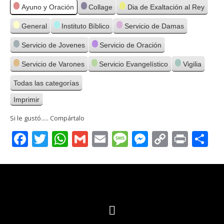
Categorías
Ayuno y Oración
Collage
Dia de Exaltación al Rey
General
Instituto Bíblico
Servicio de Damas
Servicio de Jovenes
Servicio de Oración
Servicio de Varones
Servicio Evangelístico
Vigilia
Todas las categorías
Imprimir
Vistas
Si le gustó..... Compártalo
Facebook
Twitter
WhatsApp
Gmail
Email
Message
Messenge
Copy
Print
C
Link