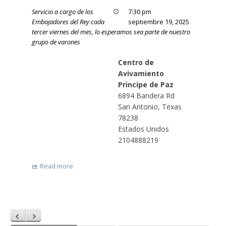
Servicio a cargo de los
7:30 pm
Embajadores del Rey cada
septiembre 19, 2025
tercer viernes del mes, lo esperamos sea parte de nuestro
grupo de varones
Centro de
Avivamiento
Principe de Paz
6894 Bandera Rd
San Antonio
,
Texas
78238
Estados Unidos
2104888219
Read more
Anterior
Siguiente