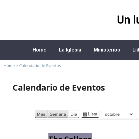
Un l
Home
La Iglesia
Ministerios
Lí
Home
>
Calendario de Eventos
Calendario de Eventos
Lista
Mes
Semana
Día
Ver
Mes
Día
Año
como
The Collage