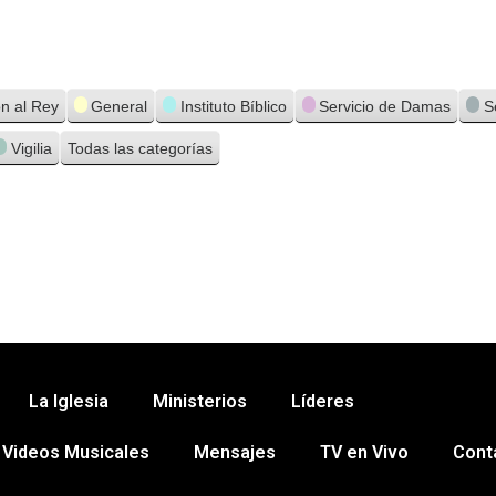
ón al Rey
General
Instituto Bíblico
Servicio de Damas
S
Vigilia
Todas las categorías
er
nt
Compartir
La Iglesia
Ministerios
Líderes
Calendario
Videos Musicales
Mensajes
TV en Vivo
Cont