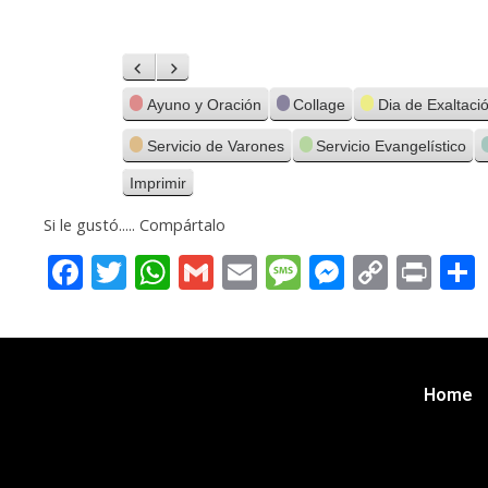
Anterior
Siguiente
Categorías
Ayuno y Oración
Collage
Dia de Exaltaci
Servicio de Varones
Servicio Evangelístico
Imprimir
Vistas
Si le gustó..... Compártalo
Facebook
Twitter
WhatsApp
Gmail
Email
Message
Messeng
Copy
Pri
Link
Home