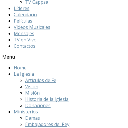
TV Cappsa
Líderes
Calendario
Películas
Videos Musicales
Mensajes
TV en Vivo
Contactos
Menu
Home
La Iglesia
Artículos de Fe
Visión
Misión
Historia de la Iglesia
Donaciones
Ministerios
Damas
Embajadores del Rey