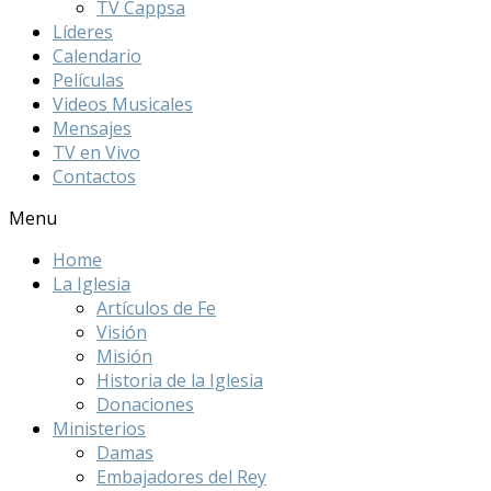
TV Cappsa
Líderes
Calendario
Películas
Videos Musicales
Mensajes
TV en Vivo
Contactos
Menu
Home
La Iglesia
Artículos de Fe
Visión
Misión
Historia de la Iglesia
Donaciones
Ministerios
Damas
Embajadores del Rey