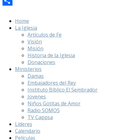
Link
Print
Compartir
Home
La Iglesia
Artículos de Fe
Visión
Misión
Historia de la Iglesia
Donaciones
Ministerios
Damas
Embajadores del Rey
Instituto Bíblico El Sembrador
Jovenes
Niños Gotitas de Amor
Radio SOMOS
TV Cappsa
Líderes
Calendario
Películas