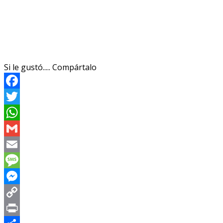
Si le gustó..... Compártalo
Facebook
Twitter
WhatsApp
Gmail
Email
Message
Messenger
Copy