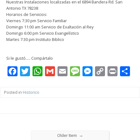
Nuestras Instalaciones localizadas en el 6894 Bandera Rd. San
Antonio TX 78238
Horarios de Servicios:
Viernes 7:30 pm Servicio Familiar
Domingo 11:00 am Servicio de Exaltación al Rey
Domingo 6:00 pm Servicio Evangelístico
Martes 7:30 pm Instituto Biblico
Si le gustó..... Compártalo
Facebook
Twitter
WhatsApp
Gmail
Email
Message
Messenge
Copy
Print
C
Link
Posted in
Historico
→
Older Item