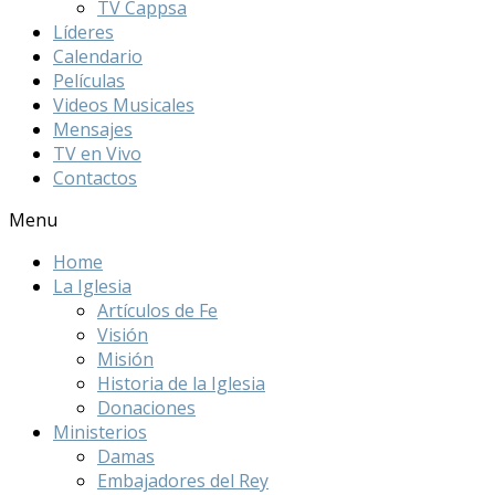
TV Cappsa
Líderes
Calendario
Películas
Videos Musicales
Mensajes
TV en Vivo
Contactos
Menu
Home
La Iglesia
Artículos de Fe
Visión
Misión
Historia de la Iglesia
Donaciones
Ministerios
Damas
Embajadores del Rey