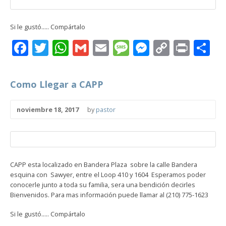
Si le gustó..... Compártalo
Facebook
Twitter
WhatsApp
Gmail
Email
Message
Messenge
Copy
Print
C
Link
Como Llegar a CAPP
noviembre 18, 2017
by
pastor
CAPP esta localizado en Bandera Plaza sobre la calle Bandera
esquina con Sawyer, entre el Loop 410 y 1604 Esperamos poder
conocerle junto a toda su familia, sera una bendición decirles
Bienvenidos. Para mas información puede llamar al (210) 775-1623
Si le gustó..... Compártalo