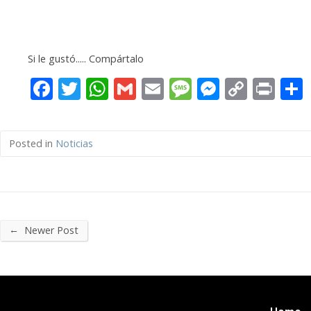
Si le gustó..... Compártalo
Facebook
Twitter
WhatsApp
Gmail
Email
Message
Messeng
Copy
Pri
Link
Posted in
Noticias
←
Newer Post