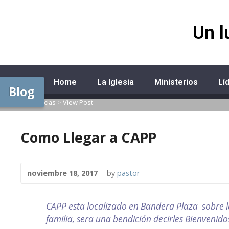
Un l
Home
La Iglesia
Ministerios
Lí
Blog
Home
>
Noticias
>
View Post
Como Llegar a CAPP
noviembre 18, 2017
by
pastor
CAPP esta localizado en Bandera Plaza sobre 
familia, sera una bendición decirles Bienveni